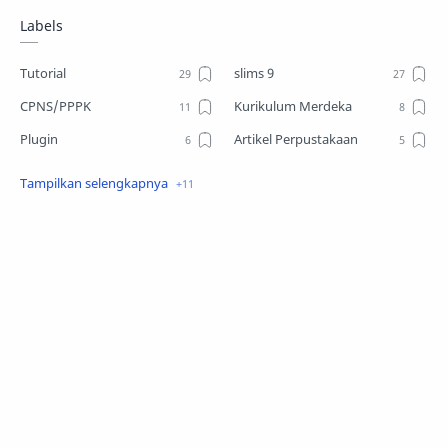
Labels
Tutorial
slims 9
CPNS/PPPK
Kurikulum Merdeka
Plugin
Artikel Perpustakaan
Desain
Download
slims8
Open Journal System
skripsi
Android
EPrints
Lowker
Repository
arsiparis
ruang arsip