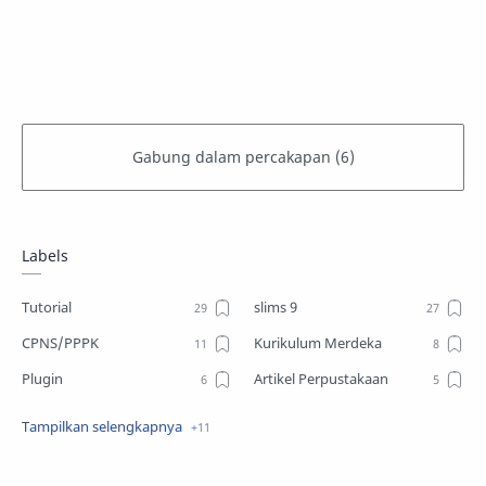
Labels
Tutorial
slims 9
CPNS/PPPK
Kurikulum Merdeka
Plugin
Artikel Perpustakaan
Desain
Download
slims8
Open Journal System