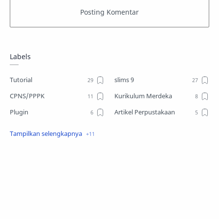
Labels
Tutorial
slims 9
CPNS/PPPK
Kurikulum Merdeka
Plugin
Artikel Perpustakaan
Desain
Download
slims8
Open Journal System
skripsi
Android
EPrints
Lowker
Repository
arsiparis
ruang arsip