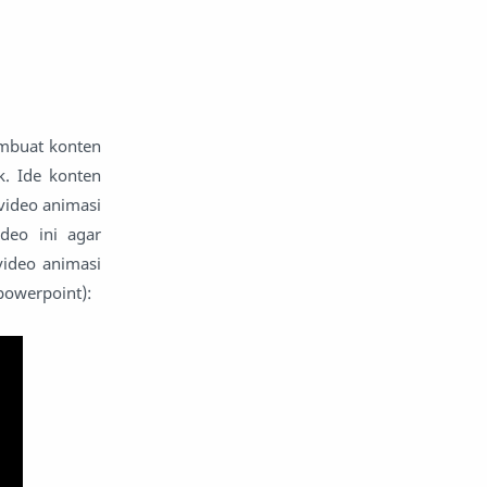
embuat konten
k. Ide konten
 video animasi
ideo ini agar
video animasi
powerpoint):