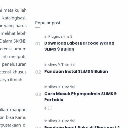
i mata kuliah
katalogisasi,
Popular post
ar yang harus
melihat lebih
 Dalam SKKNI,
Download Label Barcode Warna
mpetensi umum
SLIMS 9 Bulian
nti meliputi:
 penelusuran
Panduan Instal SLiMS 9 Bulian
etensi khusus
arya ilmiah.
Cara Masuk Phpmyadmin SLiMS 9
Portable
uliah maupun
kin bisa Kamu
rpustakaan di
Panduan Input Buku di Slims part 2