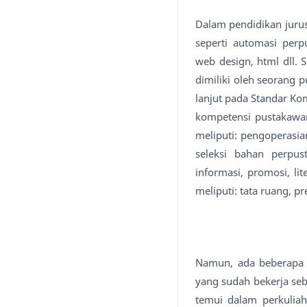
Dalam pendidikan juru
seperti automasi perpu
web design, html dll.
dimiliki oleh seorang 
lanjut pada Standar Ko
kompetensi pustakawan
meliputi: pengoperasia
seleksi bahan perpus
informasi, promosi, li
meliputi: tata ruang, p
Namun, ada beberapa 
yang sudah bekerja se
temui dalam perkuliah