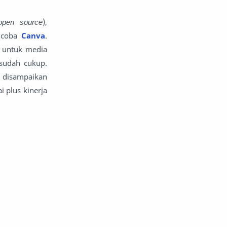
open source
),
encoba
Canva
.
 untuk media
 sudah cukup.
g disampaikan
 plus kinerja