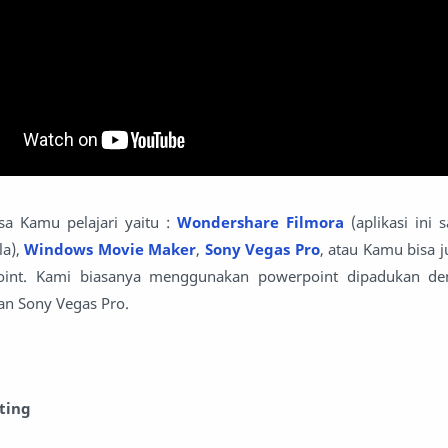
sa Kamu pelajari yaitu :
Wondershare Filmora
(aplikasi ini
la),
Windows Movie Maker
,
Sony Vegas Pro
, atau Kamu bisa
oint. Kami biasanya menggunakan powerpoint dipadukan den
an Sony Vegas Pro.
ting