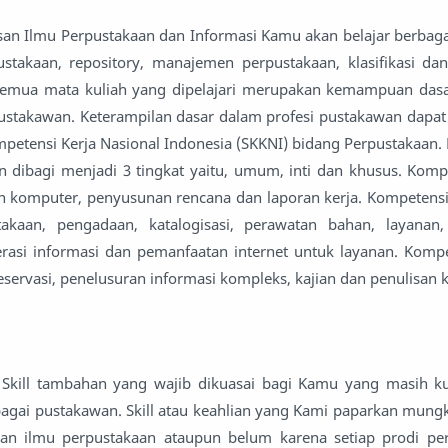
san Ilmu Perpustakaan dan Informasi Kamu akan belajar berbaga
stakaan, repository, manajemen perpustakaan, klasifikasi dan 
 Semua mata kuliah yang dipelajari merupakan kemampuan das
pustakawan. Keterampilan dasar dalam profesi pustakawan dapat 
mpetensi Kerja Nasional Indonesia (SKKNI) bidang Perpustakaan.
 dibagi menjadi 3 tingkat yaitu, umum, inti dan khusus. Ko
n komputer, penyusunan rencana dan laporan kerja. Kompetensi i
takaan, pengadaan, katalogisasi, perawatan bahan, layanan,
terasi informasi dan pemanfaatan internet untuk layanan. Komp
reservasi, penelusuran informasi kompleks, kajian dan penulisan k
Skill tambahan yang wajib dikuasai bagi Kamu yang masih k
bagai pustakawan. Skill atau keahlian yang Kami paparkan mung
an ilmu perpustakaan ataupun belum karena setiap prodi pe