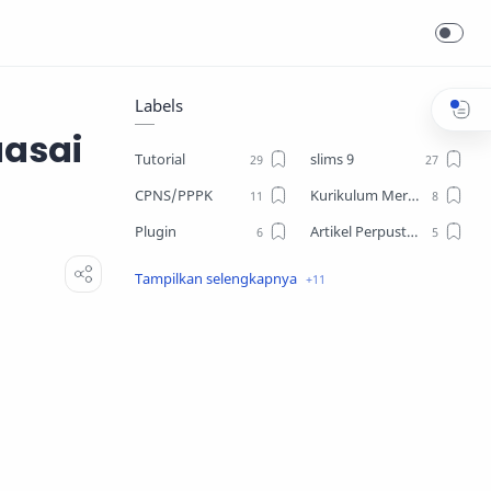
Labels
uasai
Tutorial
slims 9
CPNS/PPPK
Kurikulum Merdeka
Plugin
Artikel Perpustakaan
Desain
Download
slims8
Open Journal System
skripsi
Android
EPrints
Lowker
Repository
arsiparis
ruang arsip