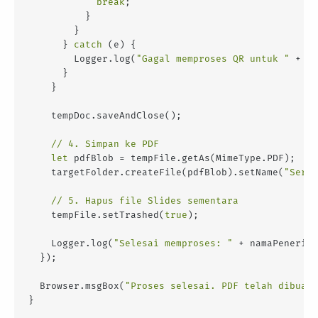
break
;

          }

        }

      } 
catch
 (e) {

        Logger.log(
"Gagal memproses QR untuk "
 + na
      }

    }

    tempDoc.saveAndClose();

// 4. Simpan ke PDF
let
 pdfBlob = tempFile.getAs(MimeType.PDF);

    targetFolder.createFile(pdfBlob).setName(
"Serti
// 5. Hapus file Slides sementara
    tempFile.setTrashed(
true
);

    Logger.log(
"Selesai memproses: "
 + namaPenerima
  });

  Browser.msgBox(
"Proses selesai. PDF telah dibuat 
}