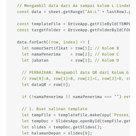
// Mengambil data dari A4 sampai kolom L (indeks 
const
 data = sheet.getRange(
"A4:L"
 + lastRow).get
const
 templateFile = DriveApp.getFileById(TEMPLAT
const
 targetFolder = DriveApp.getFolderById(FOLDE
  data.forEach(
(
row, index
) =>
 {

let
 nomorSertifikat = row[
1
]; 
// Kolom B
let
 namaPenerima    = row[
2
]; 
// Kolom C
let
 jabatan         = row[
3
]; 
// Kolom D
// PERBAIKAN: Mengambil data QR dari Kolom G (I
// row[0]=A, row[1]=B, row[2]=C, row[3]=D, row[
let
 dataQR = row[
6
]; 

if
 (!namaPenerima || namaPenerima === 
""
) 
retur
// 1. Buat salinan template
let
 tempFile = templateFile.makeCopy(
`Proses_
${
let
 tempDoc = SlidesApp.openById(tempFile.getId
let
 slides = tempDoc.getSlides();

let
 halamanDepan = slides[
0
];
