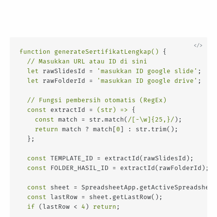
function
generateSertifikatLengkap
(
) 
{

// Masukkan URL atau ID di sini
let
 rawSlidesId = 
'masukkan ID google slide'
; 

let
 rawFolderId = 
'masukkan ID google drive'
; 

// Fungsi pembersih otomatis (RegEx)
const
 extractId = 
(
str
) =>
 {

const
 match = str.match(
/[-\w]{25,}/
);

return
 match ? match[
0
] : str.trim();

  };

const
 TEMPLATE_ID = extractId(rawSlidesId);

const
 FOLDER_HASIL_ID = extractId(rawFolderId);

const
 sheet = SpreadsheetApp.getActiveSpreadsheet
const
 lastRow = sheet.getLastRow();

if
 (lastRow < 
4
) 
return
; 
