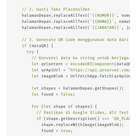
// 2. Ganti Teks Placeholder
    halamanDepan.replaceAllText(
'{{NOMOR}}'
, nomorS
    halamanDepan.replaceAllText(
'{{NAMA}}'
, namaPen
    halamanDepan.replaceAllText(
'{{JABATAN}}'
, jaba
// 3. Generate QR Code menggunakan data dari ko
if
 (dataQR) {

try
 {

// Konversi data ke string untuk berjaga-ja
let
 qrContent = 
encodeURIComponent
(dataQR.t
let
 qrApiUrl = 
"https://api.qrserver.com/v1
let
 imageBlob = UrlFetchApp.fetch(qrApiUrl)
let
 shapes = halamanDepan.getShapes();

let
 found = 
false
;

for
 (
let
 shape 
of
 shapes) {

// Pastikan di Google Slides, Alt Text (D
if
 (shape.getDescription() === 
'QR_PLACEH
            shape.replaceWithImage(imageBlob);

            found = 
true
;
